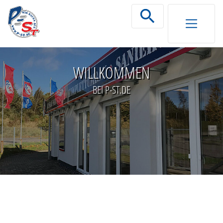
Zum Inhalt springen
WILLKOMMEN
BEI P-ST.DE